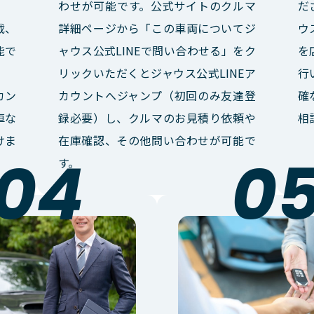
わせが可能です。公式サイトのクルマ
だ
載、
詳細ページから「この車両についてジ
ウ
能で
ャウス公式LINEで問い合わせる」をク
を
リックいただくとジャウス公式LINEア
行
カン
カウントへジャンプ（初回のみ友達登
確
車な
録必要）し、クルマのお見積り依頼や
相
けま
在庫確認、その他問い合わせが可能で
す。