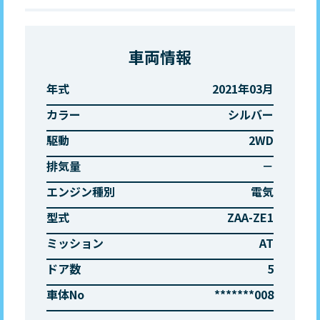
車両情報
年式
2021年03月
カラー
シルバー
駆動
2WD
排気量
－
エンジン種別
電気
型式
ZAA-ZE1
ミッション
AT
ドア数
5
車体No
*******008