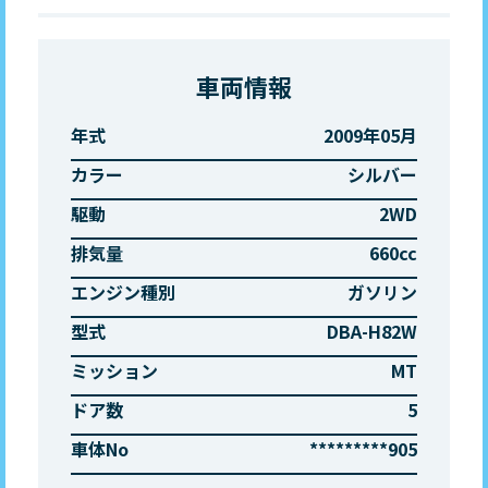
車両情報
年式
2009年05月
カラー
シルバー
駆動
2WD
排気量
660cc
エンジン種別
ガソリン
型式
DBA-H82W
ミッション
MT
ドア数
5
車体No
*********905