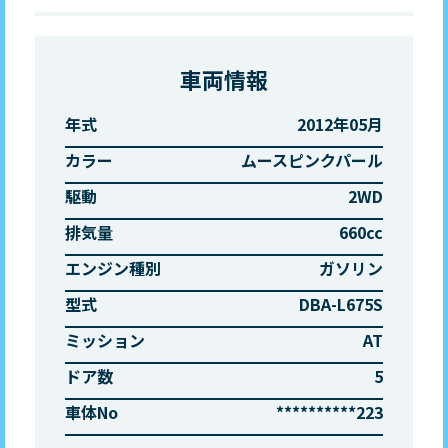
車両情報
年式
2012年05月
カラー
ムースピンクパール
駆動
2WD
排気量
660cc
エンジン種別
ガソリン
型式
DBA-L675S
ミッション
AT
ドア数
5
車体No
**********223