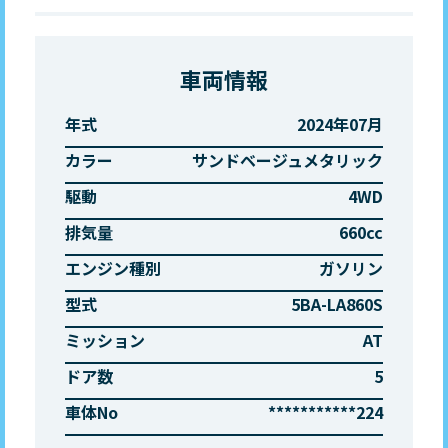
車両情報
年式
2024年07月
カラー
サンドベージュメタリック
駆動
4WD
排気量
660cc
エンジン種別
ガソリン
型式
5BA-LA860S
ミッション
AT
ドア数
5
車体No
***********224