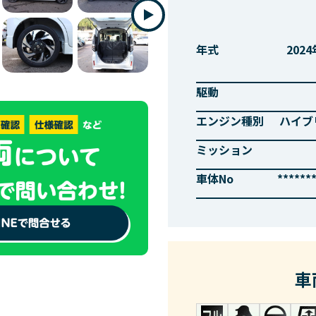
年式
202
駆動
エンジン種別
ハイブ
ミッション
車体No
******
車