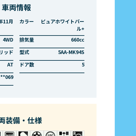
車両情報
4年11月
カラー
ピュアホワイトパー
ル+
4WD
排気量
660cc
リッド
型式
5AA-MK94S
AT
ドア数
5
***069
両装備・仕様